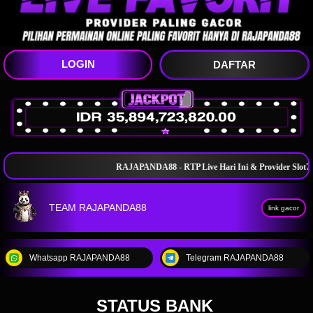
LOGIN
DAFTAR
RAJAPANDA88 - RTP Live Hari Ini & Provider Slot777
TEAM RAJAPANDA88
link gacor
Whatsapp RAJAPANDA88
Telegram RAJAPANDA88
STATUS BANK